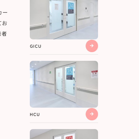
カー
てお
患者
GICU
HCU