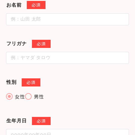
必須
お名前
必須
フリガナ
必須
性別
女性
男性
必須
生年月日